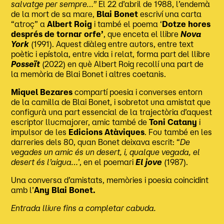
salvatge per sempre…”
El 22 d’abril de 1988, l’endemà
de la mort de sa mare,
Blai Bonet
escriví una carta
“atroç” a
Albert Roig
i també el poema ‘
Dotze hores
després de tornar orfe’
, que enceta el llibre
Nova
York
(1991). Aquest diàleg entre autors, entre text
poètic i epístola, entre vida i relat, forma part del llibre
Posseït
(2022) en què Albert Roig recollí una part de
la memòria de Blai Bonet i altres coetanis.
Miquel Bezares
compartí poesia i converses entorn
de la camilla de Blai Bonet, i sobretot una amistat que
configurà una part essencial de la trajectòria d’aquest
escriptor llucmajorer, amic també de
Toni Catany
i
impulsor de les
Edicions Atàviques
. Fou també en les
darreries dels 80, quan Bonet deixava escrit: “
De
vegades un amic és un desert, i, qualque vegada, el
desert és l’aigua…
’, en el poemari
El jove
(1987).
Una conversa d’amistats, memòries i poesia coincidint
amb l’
Any Blai Bonet.
Entrada lliure fins a completar cabuda.