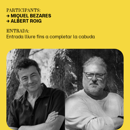
PARTICIPANTS:
→ MIQUEL BEZARES
→ ALBERT ROIG
ENTRADA:
Entrada lliure fins a completar la cabuda