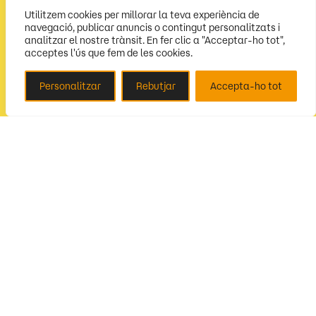
Utilitzem cookies per millorar la teva experiència de
navegació, publicar anuncis o contingut personalitzats i
analitzar el nostre trànsit. En fer clic a "Acceptar-ho tot",
acceptes l'ús que fem de les cookies.
Personalitzar
Rebutjar
Accepta-ho tot
Segueix-nos
Amb la col·laboració de