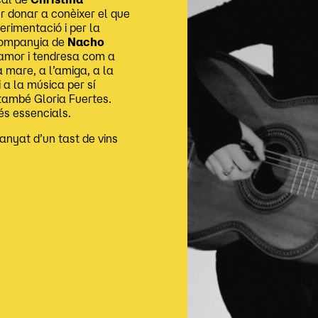
er donar a conèixer el que
perimentació i per la
 companyia de
Nacho
é amor i tendresa com a
 mare, a l’amiga, a la
 a la música per sí
també Gloria Fuertes.
és essencials.
nyat d’un tast de vins