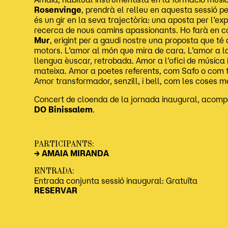
Rosenvinge
, prendrà el relleu en aquesta sessió p
és un gir en la seva trajectòria: una aposta per l’ex
recerca de nous camins apassionants. Ho farà en
Mur
, erigint per a gaudi nostre una proposta que t
motors. L’amor al món que mira de cara. L’amor a la
llengua èuscar, retrobada. Amor a l’ofici de música i
mateixa. Amor a poetes referents, com Safo o com 
Amor transformador, senzill, i bell, com les coses m
Concert de cloenda de la jornada inaugural, acompa
DO Binissalem
.
PARTICIPANTS:
→ AMAIA MIRANDA
ENTRADA:
Entrada conjunta sessió inaugural: Gratuïta
RESERVAR