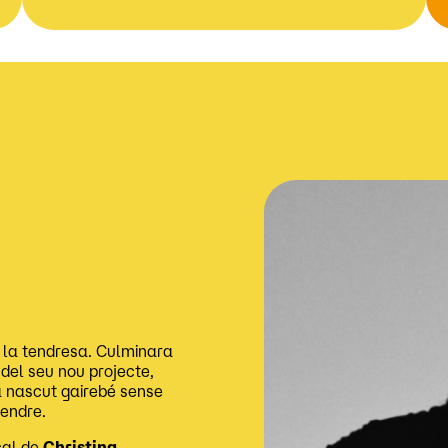
i la tendresa. Culminara
del seu nou projecte,
ha nascut gairebé sense
rendre.
cal de
Christina