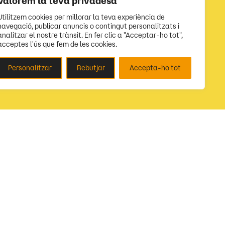
Valorem la teva privadesa
Utilitzem cookies per millorar la teva experiència de
navegació, publicar anuncis o contingut personalitzats i
analitzar el nostre trànsit. En fer clic a "Acceptar-ho tot",
acceptes l'ús que fem de les cookies.
Personalitzar
Rebutjar
Accepta-ho tot
Segueix-nos