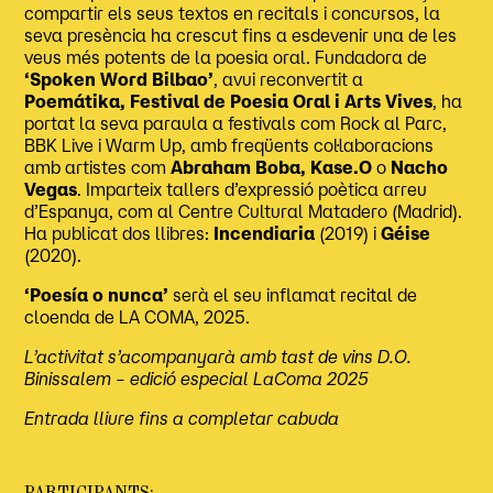
compartir els seus textos en recitals i concursos, la
seva presència ha crescut fins a esdevenir una de les
veus més potents de la poesia oral. Fundadora de
‘Spoken Word Bilbao’
, avui reconvertit a
Poemátika, Festival de Poesia Oral i Arts Vives
, ha
portat la seva paraula a festivals com Rock al Parc,
BBK Live i Warm Up, amb freqüents col·laboracions
amb artistes com
Abraham Boba,
Kase.O
o
Nacho
Vegas
. Imparteix tallers d’expressió poètica arreu
d’Espanya, com al Centre Cultural Matadero (Madrid).
Ha publicat dos llibres:
Incendiaria
(2019) i
Géise
(2020).
‘Poesía o nunca’
serà el seu inflamat recital de
cloenda de LA COMA, 2025.
L’activitat s’acompanyarà amb tast de vins D.O.
Binissalem – edició especial LaComa 2025
Entrada lliure fins a completar cabuda
PARTICIPANTS: