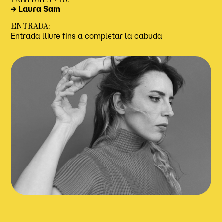
→ Laura Sam
ENTRADA:
Entrada lliure fins a completar la cabuda