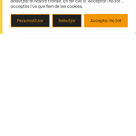
analitzar el nostre trànsit. En fer clic a "Acceptar-ho tot",
acceptes l'ús que fem de les cookies.
Personalitzar
Rebutjar
Accepta-ho tot
Segueix-nos
Amb la col·laboració de