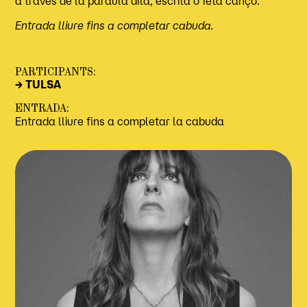
a través de la paraula dita, escrita o feta cançó.
Entrada lliure fins a completar cabuda.
PARTICIPANTS:
→ TULSA
ENTRADA:
Entrada lliure fins a completar la cabuda