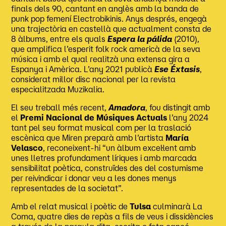
finals dels 90, cantant en anglès amb la banda de
punk pop femení Electrobikinis. Anys després, engegà
una trajectòria en castellà que actualment consta de
8 àlbums, entre els quals
Espera la pálida
(2010),
que amplifica l’esperit folk rock americà de la seva
música i amb el qual realitzà una extensa gira a
Espanya i Amèrica. L’any 2021 publicà
Ese Éxtasis
,
considerat millor disc nacional per la revista
especialitzada Muzikalia.
El seu treball més recent,
Amadora
, fou distingit amb
el
Premi Nacional de Músiques Actuals
l’any 2024
tant pel seu format musical com per la traslació
escènica que Miren preparà amb l’artista
María
Velasco
, reconeixent-hi “un àlbum excel·lent amb
unes lletres profundament líriques i amb marcada
sensibilitat poètica, construïdes des del costumisme
per reivindicar i donar veu a les dones menys
representades de la societat”.
Amb el relat musical i poètic de
Tulsa
culminarà La
Coma, quatre dies de repàs a fils de veus i dissidències