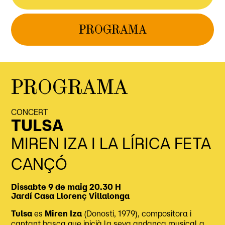
PROGRAMA
PROGRAMA
CONCERT
TULSA
MIREN IZA I LA LÍRICA FETA
CANÇÓ
Dissabte 9 de maig
20.30 H
Jardí
Casa Llorenç Villalonga
Tulsa
es
Miren Iza
(Donosti, 1979), compositora i
cantant basca que inicià la seva andança musical a