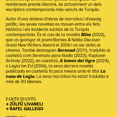
nombrosos premis literaris, és actualment un dels
escriptors contemporanis més venuts de Turquia.
Autor d’una vintena d’obres de narrativa i d’assaig
polític, les seves novel·les es mouen entre els fets
històrics i els incidents socials de la Turquia
contemporània. És el cas de la novel·la
Bliss
(2002),
que va guanyar el premi Barnes & Noble Discover
Great New Writers Award el 2006 i va ser duita al
cinema. També destaquen
Serenad
(2011), traduïda al
castellà com
Serenata para Nadia
(2023);
Kaplanın
Sırtında
(2022), en castellà,
A lomos del tigre
(2024),
o
Leyla’nın Evi
(2006), la seva darrera novel·la
publicada en castellà fa pocs mesos amb el títol
La
casa de Leyla
. La seva narrativa ha estat traduïda a
més de 30 idiomes.
PARTICIPANTS:
→ ZÜLFÜ LIVANELI
→ RAFEL GALLEGO