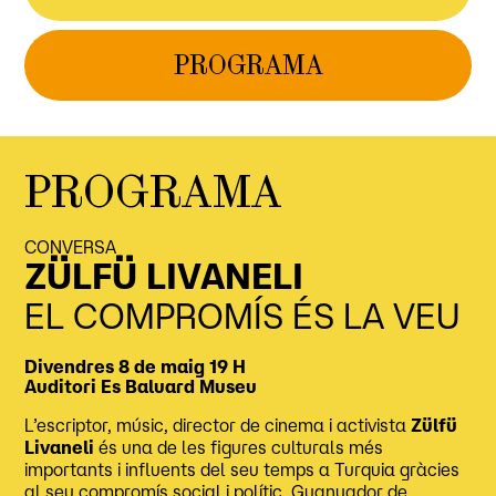
PROGRAMA
PROGRAMA
CONVERSA
ZÜLFÜ LIVANELI
EL COMPROMÍS ÉS LA VEU
Divendres 8 de maig
19 H
Auditori
Es Baluard Museu
L’escriptor, músic, director de cinema i activista
Zülfü
Livaneli
és una de les figures culturals més
importants i influents del seu temps a Turquia gràcies
al seu compromís social i polític. Guanyador de