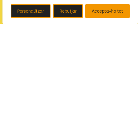
Personalitzar
Rebutjar
Accepta-ho tot
Segueix-nos
Amb la col·laboració de