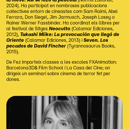
2024). Ha participat en nombroses publicacions
col·lectives entorn de cineastes com Sam Raimi, Abel
Ferrara, Don Siegel, Jim Jarmusch, Joseph Losey o
Rainer Werner Fassbinder. Ha coordinat els llibres per
al festival de Sitges
Neoculto
(Calamar Ediciones,
2012),
Takashi Miike: La provocación que llegó de
Oriente
(Calamar Ediciones, 2013) i
Seven. Los
pecados de David Fincher
(Tyrannosaurus Books,
2015).
De Fez imparteix classes a les escoles FXAnimation:
Barcelona3D& Film School i La Casa del Cine; on
dirigeix un seminari sobre cinema de terror fet per
dones.