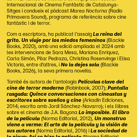
Internacional de Cinema Fantàstic de Catalunya-
Sitges i condueix el pòdcast
Marea Nocturna
(Radio
Primavera Sound), programa de referència sobre cine
fantàstic i de terror.
Com a escriptora, ha publicat l’assaig
La reina del
grito. Un viaje por los miedos femeninos
(Blackie
Books, 2020), amb una edició ampliada el 2024 amb
les intervencions de Sara Mesa, Mariana Enriquez,
Carla Simón, Pilar Pedraza, Christina Rosenvinge i Elisa
Victoria, entre d’altres, i
No la dejes sola
(Blackie
Books, 2026), la seva primera novel·la.
També és autora de l’antologia
Películas clave del
cine de terror moderno
(Robinbook, 2007);
Pantalla
rasgada: Quince conversaciones con cineastas y
escritores sobre sueños y cine
(Arkadin Ediciones,
2014; escrita amb Jordi Sánchez-Navarro); i els llibres
sobre el cinema de J.A. Bayona
Lo imposible. El libro
de la película
(Norma Editorial, 2012),
Un monstruo
viene a verme: El arte de la película y la visión de
sus autores
(Norma Editorial, 2016) i
La sociedad de
la nieve: Así se hizo la película
(Norma Editorial,