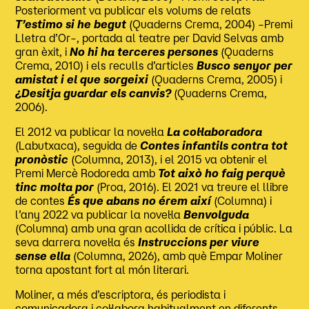
Posteriorment va publicar els volums de relats
T’estimo si he begut
(Quaderns Crema, 2004) –Premi
Lletra d’Or–, portada al teatre per David Selvas amb
gran èxit, i
No hi ha terceres persones
(Quaderns
Crema, 2010) i els reculls d’articles
Busco senyor per
amistat i el que sorgeixi
(Quaderns Crema, 2005) i
¿Desitja guardar els canvis?
(Quaderns Crema,
2006).
El 2012 va publicar la novel·la
La col·laboradora
(Labutxaca), seguida de
Contes infantils contra tot
pronòstic
(Columna, 2013), i el 2015 va obtenir el
Premi Mercè Rodoreda amb
Tot això ho faig perquè
tinc molta por
(Proa, 2016). El 2021 va treure el llibre
de contes
És que abans no érem així
(Columna) i
l’any 2022 va publicar la novel·la
Benvolguda
(Columna) amb una gran acollida de crítica i públic. La
seva darrera novel·la és
Instruccions per viure
sense ella
(Columna, 2026), amb què Empar Moliner
torna apostant fort al món literari.
Moliner, a més d’escriptora, és periodista i
comunicadora i col·labora habitualment en diferents