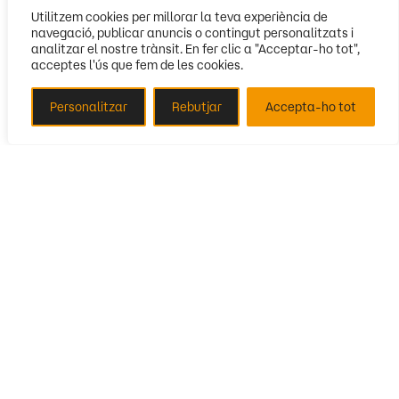
Utilitzem cookies per millorar la teva experiència de
navegació, publicar anuncis o contingut personalitzats i
analitzar el nostre trànsit. En fer clic a "Acceptar-ho tot",
acceptes l'ús que fem de les cookies.
Personalitzar
Rebutjar
Accepta-ho tot
Segueix-nos
Amb la col·laboració de