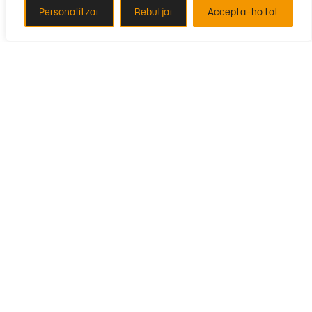
Personalitzar
Rebutjar
Accepta-ho tot
Segueix-nos
Amb la col·laboració de