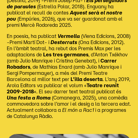
(Destino, 2019) –Premi Josep Pla– i
Els perseguidors
de paraules
(Estrella Polar, 2018). Enguany ha
publicat el recull de contes
Aquest serà el nostre
pou
(Empúries, 2026), que va ser guardonat amb el
premi Mercè Rodoreda 2025.
En poesia, ha publicat
Vermella
(Viena Edicions, 2008)
–Premi Martí Dot­– i
Desterrats
(Ona Edicions, 2012).
En l’àmbit teatral, ha rebut dos Premis Max per les
adaptacions de
Les tres germanes
, d’Anton Txékhov
(amb Julio Manrique i Cristina Genebat), i
Carrer
Robadors
, de Mathias Enard (amb Julio Manrique i
Sergi Pompermayer), a més del Premi Teatre
Barcelona al millor text per
L’illa deserta
. L’any 2019,
Arola Editors va publicar el volum «
Teatre reunit
2009-2018
«. El seu darrer text teatral publicat és
Una festa a Roma
(Comanegra, 2025), una comèdia
commovedora sobre l’amor i el desig a la tercera edat.
Actualment col·labora a
El món
a Rac1
i a programes
de Catalunya Ràdio.