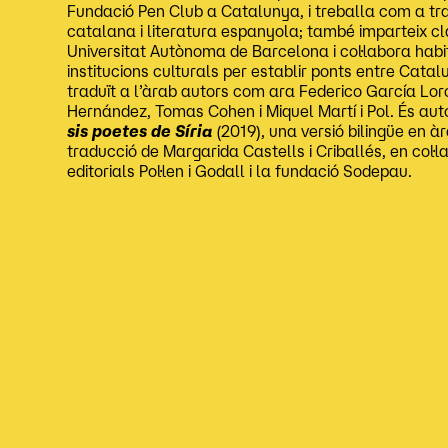
Fundació Pen Club a Catalunya, i treballa com a tra
catalana i literatura espanyola; també imparteix cl
Universitat Autònoma de Barcelona i col·labora ha
institucions culturals per establir ponts entre Cata
traduït a l’àrab autors com ara Federico García Lorc
Hernández, Tomas Cohen i Miquel Martí i Pol. És aut
sis poetes de Síria
(2019), una versió bilingüe en 
traducció de Margarida Castells i Criballés, en col·
editorials Pol·len i Godall i la fundació Sodepau.