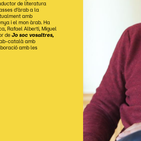
ductor de literatura
asses d’àrab a la
bitualment amb
lunya i el mon àrab. Ha
a, Rafael Alberti, Miguel
or de
Jo soc vosaltres,
àrab-català amb
laboració amb les