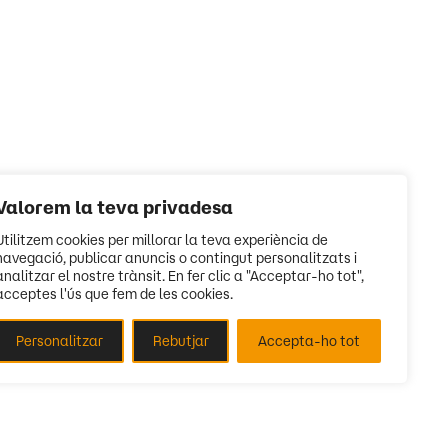
Valorem la teva privadesa
Utilitzem cookies per millorar la teva experiència de
navegació, publicar anuncis o contingut personalitzats i
analitzar el nostre trànsit. En fer clic a "Acceptar-ho tot",
acceptes l'ús que fem de les cookies.
Personalitzar
Rebutjar
Accepta-ho tot