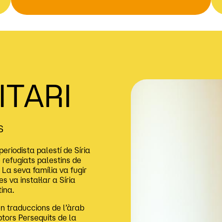
TARI
S
periodista palestí de Síria
 refugiats palestins de
. La seva família va fugir
 va instal·lar a Síria
tina.
en traduccions de l’àrab
ptors Perseguits de la