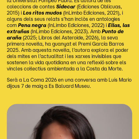
la Universitat Pompeu Fabra. És autora de les
coleccions de contes
Sidecar
(Ediciones Oblicuas,
2015) i
Los ritos mudos
(InLimbo Ediciones, 2021), i
alguns dels seus relats s’han inclòs en antologies
com
Pena negra
(InLimbo Ediciones, 2022) i
Ellas, las
extrañas
(InLimbo Ediciones, 2023). Amb
Punto de
araña
(2025; Libros del Asteroide, 2026), la seva
primera novel·la, ha guanyat el Premi García Barros
2025. Amb aquesta novel·la, l’autora explora el poder
dels mites en l’actualitat i les xarxes invisibles que
sostenen la vida quotidiana en una reflexió sobre els
vincles col·lectius ambientada a la Costa da Morte.
Serà a La Coma 2026 en una conversa amb Luis Mario
dijous 7 de maig a Es Baluard Museu.