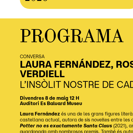
PROGRAMA
CONVERSA
LAURA FERNÁNDEZ, RO
VERDIELL
L’INSÒLIT NOSTRE DE CA
Divendres 8 de maig
12 H
Auditori
Es Baluard Museu
Laura Fernández
és una de les grans figures literà
castellana actual, autora de sis novel·les entre le
Potter no es exactamente Santa Claus
(2021), a
guardonada amb nombrosos premis. També és autor