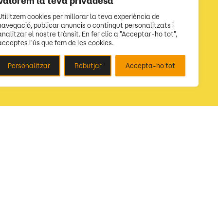
Valorem la teva privadesa
Utilitzem cookies per millorar la teva experiència de
navegació, publicar anuncis o contingut personalitzats i
analitzar el nostre trànsit. En fer clic a "Acceptar-ho tot",
acceptes l'ús que fem de les cookies.
Personalitzar
Rebutjar
Accepta-ho tot
Segueix-nos