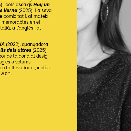
) i dels assaigs
Hay un
es Verne
(2025). La seva
 comicitat i, al mateix
ols memorables en el
alià, a l’anglès i al
UA
(2022), guanyadora
lls dels altres
(2025),
or de la dona al desig
logies o volums
Soc la llevadora», inclòs
 2021.