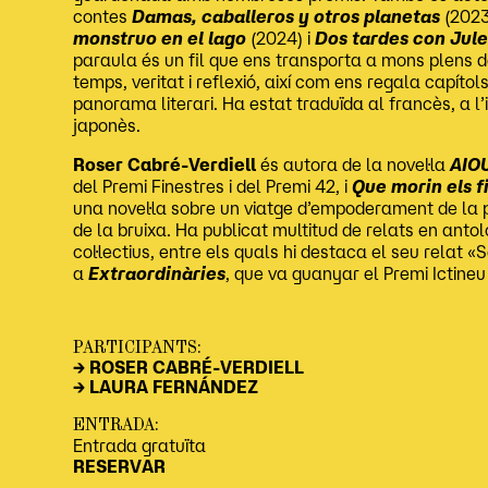
contes
Damas, caballeros y otros planetas
(2023
monstruo en el lago
(2024) i
Dos tardes con Jul
paraula és un fil que ens transporta a mons plens de
temps, veritat i reflexió, així com ens regala capít
panorama literari. Ha estat traduïda al francès, a l’it
japonès.
Roser Cabré-Verdiell
és autora de la novel·la
AIO
del Premi Finestres i del Premi 42, i
Que morin els fi
una novel·la sobre un viatge d’empoderament de la p
de la bruixa. Ha publicat multitud de relats en anto
col·lectius, entre els quals hi destaca el seu relat «
a
Extraordinàries
, que va guanyar el Premi Ictineu
PARTICIPANTS:
→ ROSER CABRÉ-VERDIELL
→ LAURA FERNÁNDEZ
ENTRADA:
Entrada gratuïta
RESERVAR