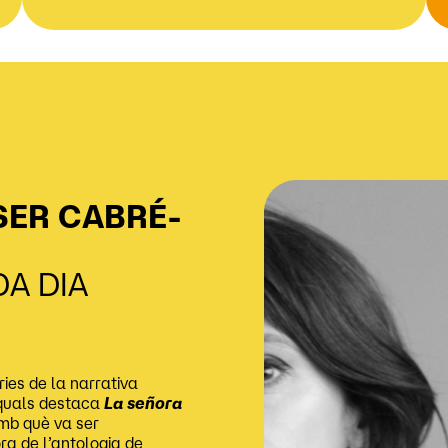
SER CABRÉ-
DA DIA
ries de la narrativa
s quals destaca
La señora
mb què va ser
a de l’antologia de