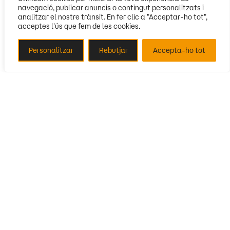
navegació, publicar anuncis o contingut personalitzats i
analitzar el nostre trànsit. En fer clic a "Acceptar-ho tot",
acceptes l'ús que fem de les cookies.
Personalitzar
Rebutjar
Accepta-ho tot
Segueix-nos
Amb la col·laboració de