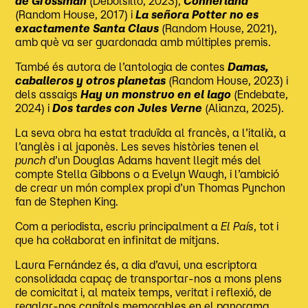
de Grossman
(Debolsillo, 2023),
Connerland
(Random House, 2017) i
La señora Potter no es
exactamente Santa Claus
(Random House, 2021),
amb què va ser guardonada amb múltiples premis.
També és autora de l’antologia de contes
Damas,
caballeros y otros planetas
(Random House, 2023) i
dels assaigs
Hay un monstruo en el lago
(Endebate,
2024) i
Dos tardes con Jules Verne
(Alianza, 2025).
La seva obra ha estat traduïda al francès, a l’italià, a
l’anglès i al japonès. Les seves històries tenen el
punch
d’un Douglas Adams havent llegit més del
compte Stella Gibbons o a Evelyn Waugh, i l’ambició
de crear un món complex propi d’un Thomas Pynchon
fan de Stephen King.
Com a periodista, escriu principalment a
El País
, tot i
que ha col·laborat en infinitat de mitjans.
Laura Fernández és, a dia d’avui, una escriptora
consolidada capaç de transportar-nos a mons plens
de comicitat i, al mateix temps, veritat i reflexió, de
regalar-nos capítols memorables en el panorama